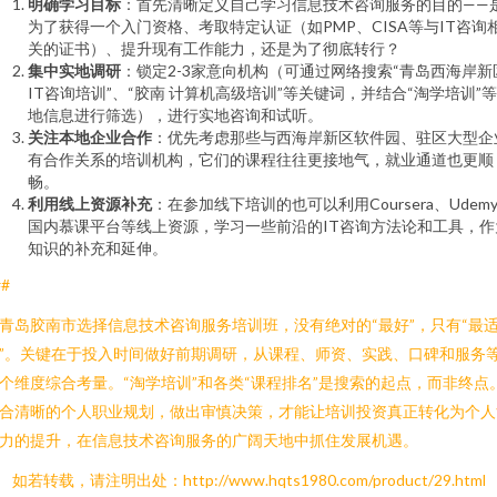
明确学习目标
：首先清晰定义自己学习信息技术咨询服务的目的——
为了获得一个入门资格、考取特定认证（如PMP、CISA等与IT咨询
关的证书）、提升现有工作能力，还是为了彻底转行？
集中实地调研
：锁定2-3家意向机构（可通过网络搜索“青岛西海岸新
IT咨询培训”、“胶南 计算机高级培训”等关键词，并结合“淘学培训”
地信息进行筛选），进行实地咨询和试听。
关注本地企业合作
：优先考虑那些与西海岸新区软件园、驻区大型企
有合作关系的培训机构，它们的课程往往更接地气，就业通道也更顺
畅。
利用线上资源补充
：在参加线下培训的也可以利用Coursera、Udem
国内慕课平台等线上资源，学习一些前沿的IT咨询方法论和工具，作
知识的补充和延伸。
##
青岛胶南市选择信息技术咨询服务培训班，没有绝对的“最好”，只有“最
”。关键在于投入时间做好前期调研，从课程、师资、实践、口碑和服务
个维度综合考量。“淘学培训”和各类“课程排名”是搜索的起点，而非终点
合清晰的个人职业规划，做出审慎决策，才能让培训投资真正转化为个人
力的提升，在信息技术咨询服务的广阔天地中抓住发展机遇。
如若转载，请注明出处：http://www.hqts1980.com/product/29.html