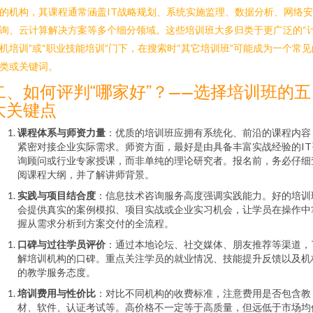
的机构，其课程通常涵盖IT战略规划、系统实施监理、数据分析、网络
询、云计算解决方案等多个细分领域。这些培训班大多归类于更广泛的“
机培训”或“职业技能培训”门下，在搜索时“其它培训班”可能成为一个常见
类或关键词。
二、如何评判“哪家好”？——选择培训班的五
大关键点
课程体系与师资力量
：优质的培训班应拥有系统化、前沿的课程内容
紧密对接企业实际需求。师资方面，最好是由具备丰富实战经验的IT
询顾问或行业专家授课，而非单纯的理论研究者。报名前，务必仔细
阅课程大纲，并了解讲师背景。
实践与项目结合度
：信息技术咨询服务高度强调实践能力。好的培训
会提供真实的案例模拟、项目实战或企业实习机会，让学员在操作中
握从需求分析到方案交付的全流程。
口碑与过往学员评价
：通过本地论坛、社交媒体、朋友推荐等渠道，
解培训机构的口碑。重点关注学员的就业情况、技能提升反馈以及机
的教学服务态度。
培训费用与性价比
：对比不同机构的收费标准，注意费用是否包含教
材、软件、认证考试等。高价格不一定等于高质量，但远低于市场均