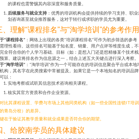
的课程也需警惕其内容深度和服务质量。
后续服务与就业支持
：优秀的培训机构会提供持续的学习支持、职业
划咨询甚至就业推荐服务，这对于转行或求职的学员尤为重要。
三、理解“课程排名”与“淘学培训”的参考作
于“课程排名”
：网络上出现的各类“培训课程排名”可作为初步筛选的参考
需理性看待。这些排名可能基于知名度、销量、用户点评等维度生成，不
完全符合你的个人学习基础、目标（如：是想入门还是想精修某个技术栈
预算。建议将排名作为信息源之一，结合上述五大关键点进行深入考察。
于“淘学培训”
：“淘学培训”作为一个可能存在的培训信息聚合平台或本地
机构，其名字在此类搜索中常被提及。如果它是一个本地知名的培训品牌
可以：
实地考察或试听其信息技术咨询相关课程。
核实其官方资质和合作企业资源。
. 对比其课程设置、学费与市场上其他同类机构（如一些全国性连锁IT培
的青岛分校）的差异。
键在于验证其教学质量和就业成果是否符合你的期望。
四、给胶南学员的具体建议